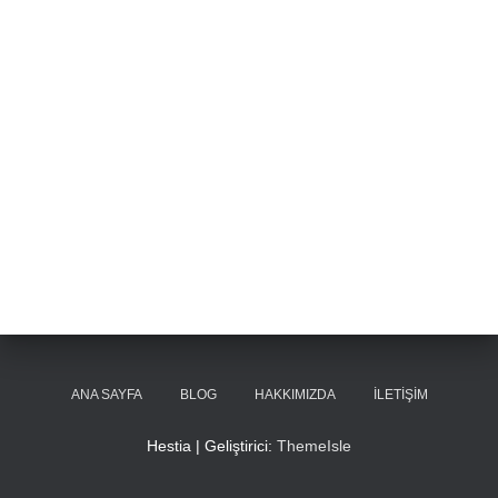
ANA SAYFA
BLOG
HAKKIMIZDA
İLETIŞIM
Hestia | Geliştirici:
ThemeIsle