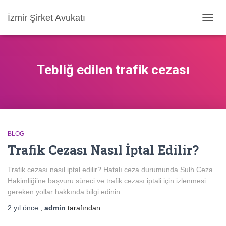
İzmir Şirket Avukatı
MENÜ
AÇ/KA
Tebliğ edilen trafik cezası
BLOG
Trafik Cezası Nasıl İptal Edilir?
Trafik cezası nasıl iptal edilir? Hatalı ceza durumunda Sulh Ceza
Hakimliği’ne başvuru süreci ve trafik cezası iptali için izlenmesi
gereken yollar hakkında bilgi edinin.
2 yıl
önce
,
admin
tarafından