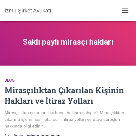
İzmir Şirket Avukatı
MENÜ
AÇ/KA
Saklı paylı mirasçı hakları
BLOG
Mirasçılıktan Çıkarılan Kişinin
Hakları ve İtiraz Yolları
Mirasçılıktan çıkarılan kişi hangi haklara sahiptir? Mirasçılıktan
çıkarma işlemi nasıl iptal edilir, itiraz yolları ve dava süreçleri
hakkında bilgi edinin.
1 yıl
önce
,
admin
tarafından