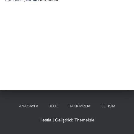
ANA SAYFA
BLOG
HAKKIMIZDA
İLETIŞIM
Hestia | Geliştirici:
ThemeIsle