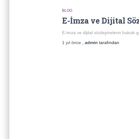
BLOG
E-İmza ve Dijital Sö
E-imza ve dijital sözleşmelerin hukuki geç
1 yıl
önce
,
admin
tarafından