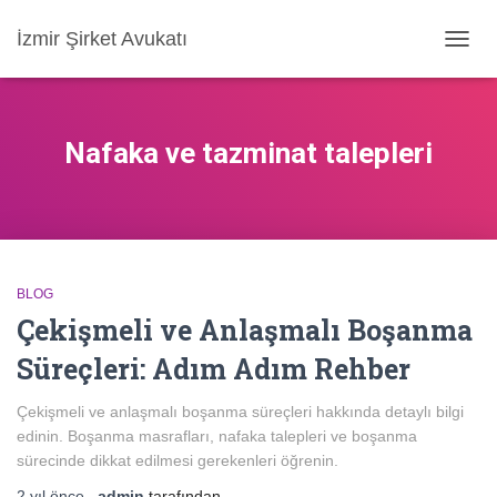
İzmir Şirket Avukatı
MENÜ
AÇ/KA
Nafaka ve tazminat talepleri
BLOG
Çekişmeli ve Anlaşmalı Boşanma
Süreçleri: Adım Adım Rehber
Çekişmeli ve anlaşmalı boşanma süreçleri hakkında detaylı bilgi
edinin. Boşanma masrafları, nafaka talepleri ve boşanma
sürecinde dikkat edilmesi gerekenleri öğrenin.
2 yıl
önce
,
admin
tarafından