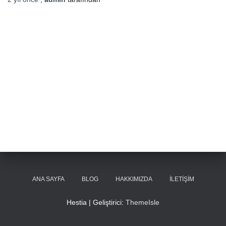
ANA SAYFA
BLOG
HAKKIMIZDA
İLETIŞIM
Hestia | Geliştirici:
ThemeIsle