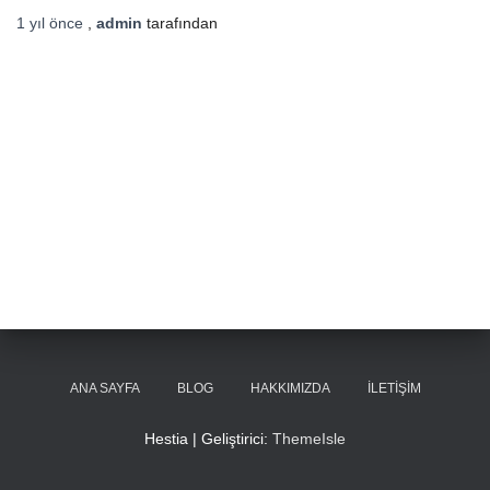
1 yıl
önce
,
admin
tarafından
ANA SAYFA
BLOG
HAKKIMIZDA
İLETIŞIM
Hestia | Geliştirici:
ThemeIsle