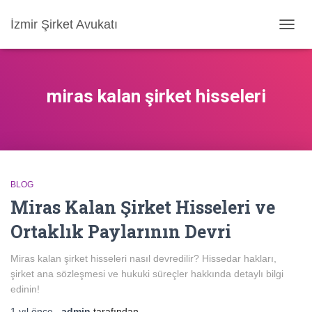
İzmir Şirket Avukatı
MENÜ
AÇ/KA
miras kalan şirket hisseleri
BLOG
Miras Kalan Şirket Hisseleri ve
Ortaklık Paylarının Devri
Miras kalan şirket hisseleri nasıl devredilir? Hissedar hakları,
şirket ana sözleşmesi ve hukuki süreçler hakkında detaylı bilgi
edinin!
1 yıl
önce
,
admin
tarafından