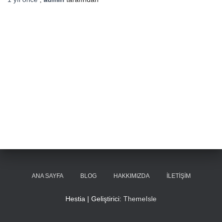
ANA SAYFA
BLOG
HAKKIMIZDA
İLETIŞIM
Hestia | Geliştirici:
ThemeIsle