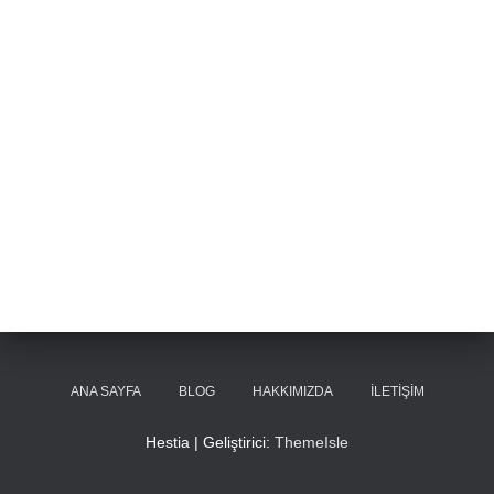
ANA SAYFA
BLOG
HAKKIMIZDA
İLETIŞIM
Hestia | Geliştirici:
ThemeIsle