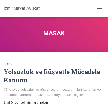
İzmir Şirket Avukatı
MENÜ
AÇ/KA
MASAK
BLOG
Yolsuzluk ve Rüşvetle Mücadele
Kanunu
Türkiye’de yolsuzluk ve rüşvet suçları, cezaları, ilgili kanunlar ve
mücadele yöntemleri hakkında detaylı hukuki bilgiler.
1 yıl
önce
,
admin
tarafından