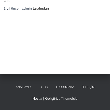
alın.
1 yıl
önce
,
admin
tarafından
ANA SAYFA
BLOG
HAKKIMIZDA
İLETIŞIM
Hestia | Geliştirici:
ThemeIsle