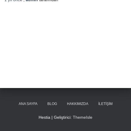
ANA SAYFA
BLOG
HAKKIMIZDA
İLETIŞIM
Hestia | Geliştirici:
ThemeIsle