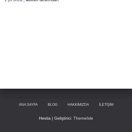
ANA SAYFA
BLOG
HAKKIMIZDA
İLETIŞIM
Hestia | Geliştirici:
ThemeIsle