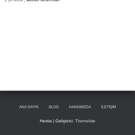
ANA SAYFA
BLOG
HAKKIMIZDA
İLETIŞIM
Hestia | Geliştirici:
ThemeIsle