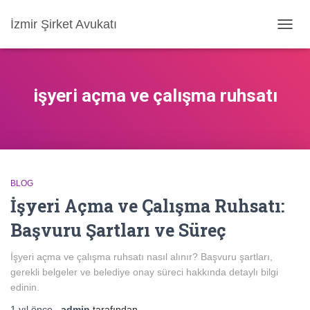
İzmir Şirket Avukatı
MENÜ
AÇ/KA
işyeri açma ve çalışma ruhsatı
BLOG
İşyeri Açma ve Çalışma Ruhsatı:
Başvuru Şartları ve Süreç
İşyeri açma ve çalışma ruhsatı nasıl alınır? Başvuru şartları,
gerekli belgeler ve belediye onay süreci hakkında detaylı bilgi
edinin.
1 yıl
önce
,
admin
tarafından