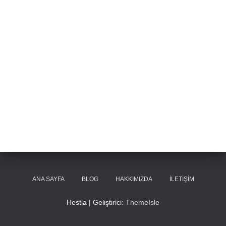
ANA SAYFA
BLOG
HAKKIMIZDA
İLETIŞIM
Hestia | Geliştirici:
ThemeIsle