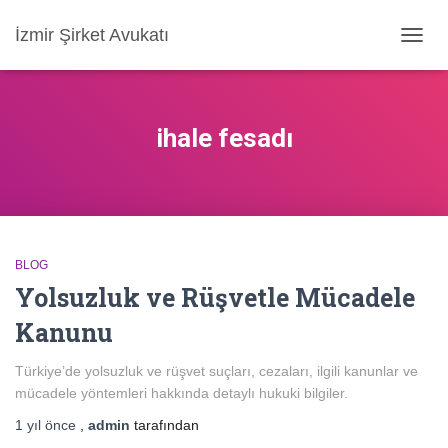
İzmir Şirket Avukatı
MENÜ
AÇ/KA
ihale fesadı
BLOG
Yolsuzluk ve Rüşvetle Mücadele
Kanunu
Türkiye’de yolsuzluk ve rüşvet suçları, cezaları, ilgili kanunlar ve
mücadele yöntemleri hakkında detaylı hukuki bilgiler.
1 yıl
önce
,
admin
tarafından