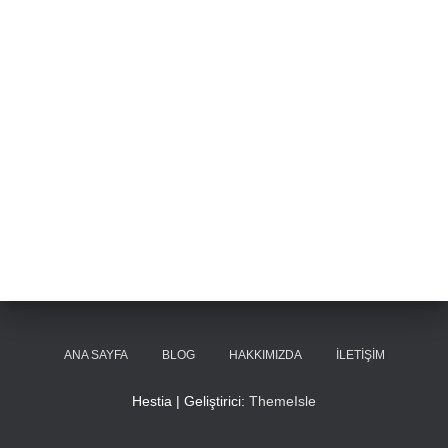
ANA SAYFA
BLOG
HAKKIMIZDA
İLETIŞIM
Hestia | Geliştirici:
ThemeIsle