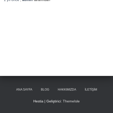
ANA SAYFA
BLOG
HAKKIMIZDA
İLETIŞIM
Hestia | Geliştirici:
ThemeIsle