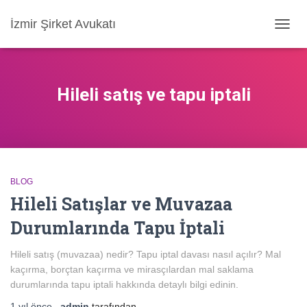
İzmir Şirket Avukatı
MENÜ
AÇ/KA
Hileli satış ve tapu iptali
BLOG
Hileli Satışlar ve Muvazaa
Durumlarında Tapu İptali
Hileli satış (muvazaa) nedir? Tapu iptal davası nasıl açılır? Mal
kaçırma, borçtan kaçırma ve mirasçılardan mal saklama
durumlarında tapu iptali hakkında detaylı bilgi edinin.
1 yıl
önce
,
admin
tarafından