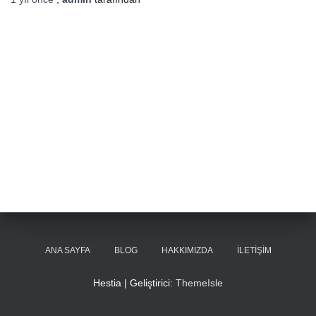
ANA SAYFA
BLOG
HAKKIMIZDA
İLETIŞIM
Hestia | Geliştirici:
ThemeIsle