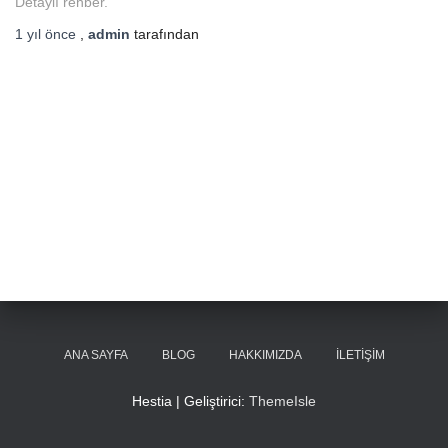
Detaylı rehber.
1 yıl
önce
,
admin
tarafından
ANA SAYFA
BLOG
HAKKIMIZDA
İLETIŞIM
Hestia | Geliştirici:
ThemeIsle