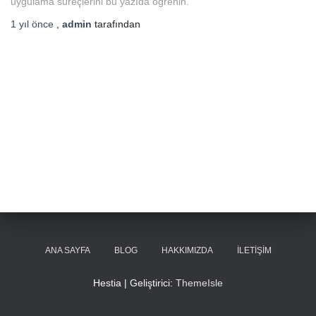
uygulama süreçlerini bu yazıda öğrenin.
1 yıl
önce
,
admin
tarafından
ANA SAYFA
BLOG
HAKKIMIZDA
İLETIŞIM
Hestia | Geliştirici:
ThemeIsle