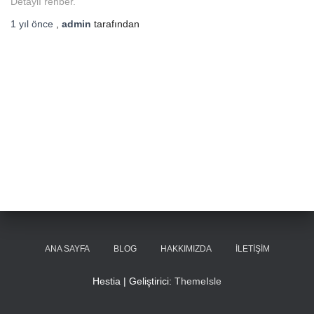
Detaylı rehber.
1 yıl
önce
,
admin
tarafından
ANA SAYFA
BLOG
HAKKIMIZDA
İLETIŞIM
Hestia | Geliştirici:
ThemeIsle