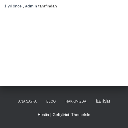
1 yıl
önce
,
admin
tarafından
ANA SAYFA
BLOG
HAKKIMIZDA
İLETIŞIM
Hestia | Geliştirici:
ThemeIsle