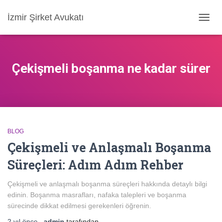
İzmir Şirket Avukatı
MENÜ
AÇ/KA
Çekişmeli boşanma ne kadar sürer
BLOG
Çekişmeli ve Anlaşmalı Boşanma
Süreçleri: Adım Adım Rehber
Çekişmeli ve anlaşmalı boşanma süreçleri hakkında detaylı bilgi
edinin. Boşanma masrafları, nafaka talepleri ve boşanma
sürecinde dikkat edilmesi gerekenleri öğrenin.
2 yıl
önce
,
admin
tarafından