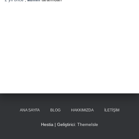
ANA SAYFA
BLOG
HAKKIMIZDA
İLETIŞIM
Hestia | Geliştirici:
ThemeIsle