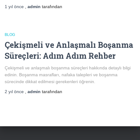
1 yıl
önce
,
admin
tarafından
BLOG
Çekişmeli ve Anlaşmalı Boşanma
Süreçleri: Adım Adım Rehber
Çekişmeli ve anlaşmalı boşanma süreçleri hakkında detaylı bilgi
edinin. Boşanma masrafları, nafaka talepleri ve boşanma
sürecinde dikkat edilmesi gerekenleri öğrenin.
2 yıl
önce
,
admin
tarafından