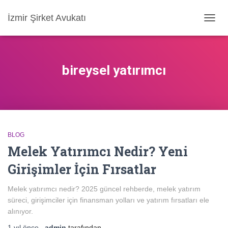
İzmir Şirket Avukatı
MENÜ
AÇ/KA
bireysel yatırımcı
BLOG
Melek Yatırımcı Nedir? Yeni
Girişimler İçin Fırsatlar
Melek yatırımcı nedir? 2025 güncel rehberde, melek yatırım
süreci, girişimciler için finansman yolları ve yatırım fırsatları ele
alınıyor.
1 yıl
önce
,
admin
tarafından