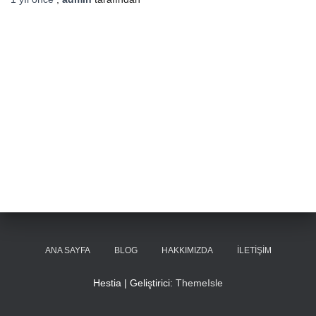
ANA SAYFA
BLOG
HAKKIMIZDA
İLETIŞIM
Hestia | Geliştirici:
ThemeIsle