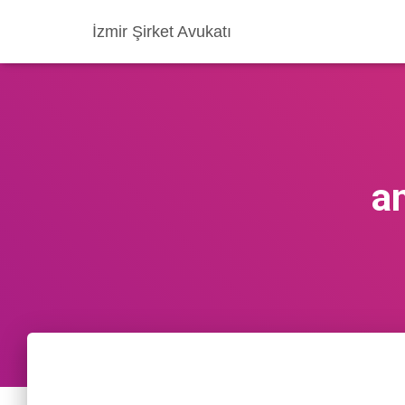
İzmir Şirket Avukatı
a