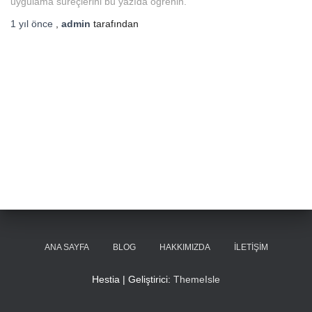
uygulama süreçlerini bu yazıda öğrenin.
1 yıl
önce
,
admin
tarafından
ANA SAYFA
BLOG
HAKKIMIZDA
İLETIŞIM
Hestia | Geliştirici:
ThemeIsle